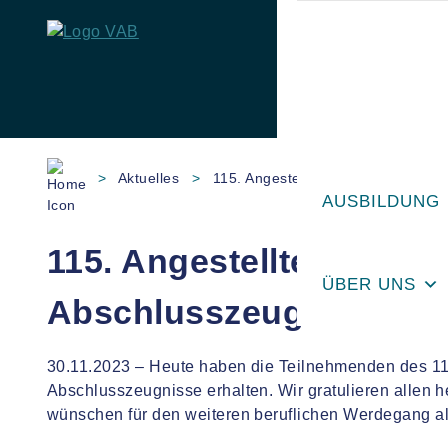
Skip
to
>
Aktuelles
>
115. Angestelltenlehrgang II erhäl
content
AUSBILDUNG
115. Angestelltenlehrgan
ÜBER UNS
Abschlusszeugnisse
30.11.2023 – Heute haben die Teilnehmenden des 115
Abschlusszeugnisse erhalten. Wir gratulieren allen 
wünschen für den weiteren beruflichen Werdegang al