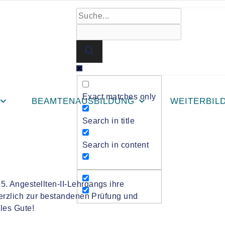
t Abschlusszeugnisse
Exact matches only
BEAMTENAUSBILDUNG
WEITERBIL
Search in title
g II erhält
Search in content
. Angestellten-II-Lehrgangs ihre
herzlich zur bestandenen Prüfung und
les Gute!